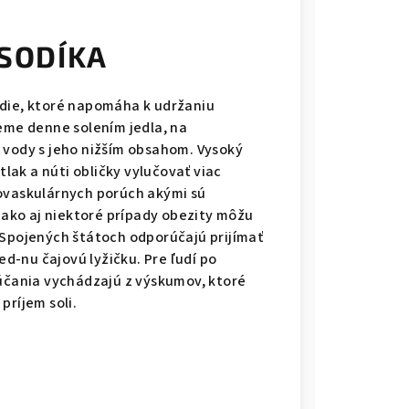
SODÍKA
edie, ktoré napomáha k udržaniu
meme denne solením jedla, na
 vody s jeho nižším obsahom. Vysoký
tlak a núti obličky vylučovať viac
iovaskulárnych porúch akými sú
vnako aj niektoré prípady obezity môžu
 Spojených štátoch odporúčajú prijímať
ed-nu čajovú lyžičku. Pre ľudí po
rúčania vychádzajú z výskumov, ktoré
príjem soli.