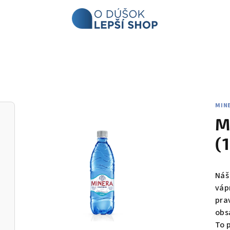
MIN
M
(
Náš
váp
pra
obsa
To 