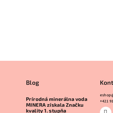
Z
á
Blog
Kont
p
ä
eshop
Prírodná minerálna voda
+421 9
t
MINERA získala Značku
kvality 1. stupňa