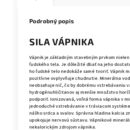
Podrobný popis
SILA VÁPNIKA
Vápnik je základným stavebným prvkom nielen k
ľudského tela. Je dôležité dbať na jeho dosta
ho ľudské telo nedokáže samé tvoriť. Vápnik m
pozitívne ovplyvňuje chudnutie. Minerálna vo
neobsahuje nič, čo by dobrému vstrebávaniu v
hydrogénuhličitanov aj menšie množstvo horčí
podporiť. Ionizovaná, voľná forma vápnika v mi
jednoduché vstrebávanie v tráviacom systéme.
nášho srdca a svalov. Správna hladina kalcia zn
upokojuje nervovú sústavu. Vápnikové minerá
nekalorickým zdrojom vápnika.