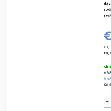
dáv
sod
sys
€
€3,
Jed
€0,3
cen
Sk
Môž
Mož
Kód
−