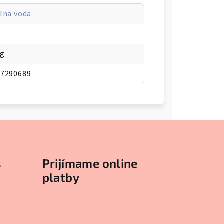
lna voda
kg
07290689
s
Prijímame online
platby