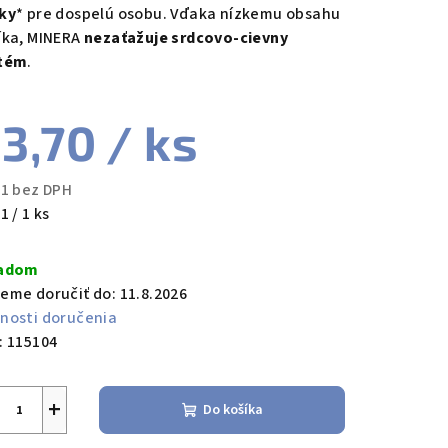
ky
* pre dospelú osobu. Vďaka nízkemu obsahu
íka, MINERA
nezaťažuje srdcovo-cievny
tém
.
3,70
/ ks
11 bez DPH
notková
1 / 1 ks
a:
ladom
eme doručiť do:
11.8.2026
nosti doručenia
:
115104
+
Do košíka