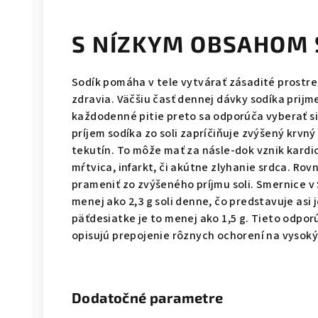
S NÍZKYM OBSAHOM 
Sodík pomáha v tele vytvárať zásadité prostr
zdravia. Väčšiu časť dennej dávky sodíka prij
každodenné pitie preto sa odporúča vyberať si
príjem sodíka zo soli zapríčiňuje zvýšený krvný 
tekutín. To môže mať za násle-dok vznik kard
mŕtvica, infarkt, či akútne zlyhanie srdca. Ro
prameniť zo zvýšeného príjmu soli. Smernice v
menej ako 2,3 g soli denne, čo predstavuje asi j
päťdesiatke je to menej ako 1,5 g. Tieto odpo
opisujú prepojenie rôznych ochorení na vysoký 
Dodatočné parametre