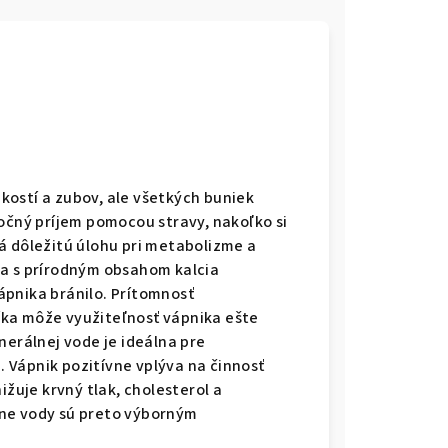
ostí a zubov, ale všetkých buniek
točný príjem pomocou stravy, nakoľko si
á dôležitú úlohu pri metabolizme a
da s prírodným obsahom kalcia
ápnika bránilo. Prítomnosť
ka môže využiteľnosť vápnika ešte
nerálnej vode je ideálna pre
 Vápnik pozitívne vplýva na činnosť
ižuje krvný tlak, cholesterol a
lne vody sú preto výborným