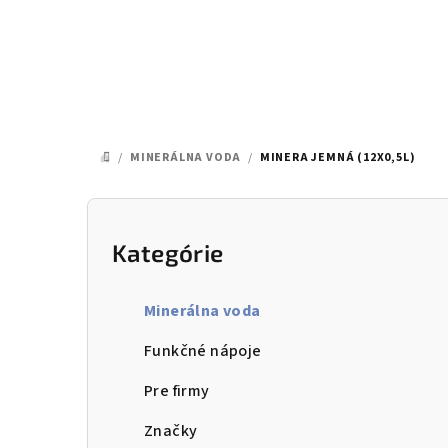
Prejsť
na
obsah
/
MINERÁLNA VODA
/
MINERA JEMNÁ (12X0,5L)
DOMOV
B
o
Kategórie
Preskočiť
kategórie
č
Minerálna voda
n
Funkčné nápoje
ý
Pre firmy
p
Značky
a