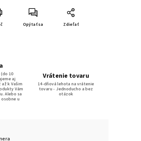
ač
Opýtať sa
Zdieľať
a
 (do 10
Vrátenie tovaru
ujeme aj
R až k Vašim
14-dňová lehota na vrátenie
rodukty Vám
tovaru - Jednoducho a bez
u. Alebo sa
otázok
r osobne u
nera