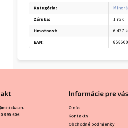
Kategória
:
Minerá
Záruka
:
1 rok
Hmotnosť
:
6.437 
EAN
:
85860
akt
Informácie pre vá
@
miticka.eu
O nás
10 995 606
Kontakty
Obchodné podmienky