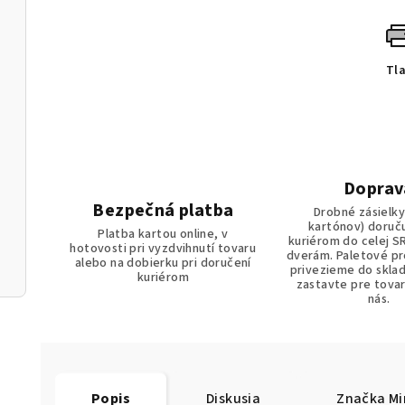
Tl
Doprav
Bezpečná platba
Drobné zásielky
kartónov) doruč
Platba kartou online, v
kuriérom do celej S
hotovosti pri vyzdvihnutí tovaru
dverám. Paletové p
alebo na dobierku pri doručení
privezieme do sklad
kuriérom
zastavte pre tova
nás.
Popis
Diskusia
Značka
Mi