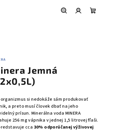
Hľadať
Prihlásenie
Nákupný
košík
ERA
inera Jemná
12x0,5L)
 organizmus si nedokáže sám produkovať
nik, a preto musí človek dbať na jeho
videlný prísun. Minerálna voda MINERA
huje 256 mg vápnika v jednej 1,5 litrovej fľaši.
predstavuje cca
30% odporúčanej výživovej