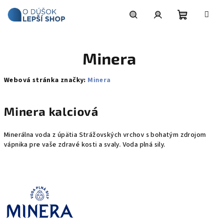
Prejsť
na
obsah
Nákupn
Hľadať
Prihlásenie
Minera
košík
Webová stránka značky:
Minera
Minera kalciová
Minerálna voda z úpätia Strážovských vrchov s bohatým zdrojom
vápnika pre vaše zdravé kosti a svaly. Voda plná sily.