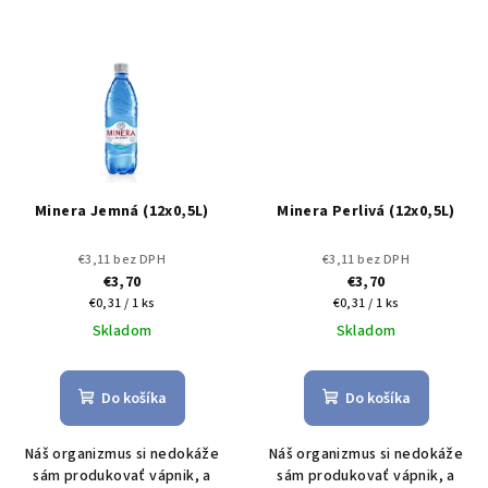
Minera Jemná (12x0,5L)
Minera Perlivá (12x0,5L)
€3,11 bez DPH
€3,11 bez DPH
€3,70
€3,70
Jednotková
Jednotková
€0,31 / 1 ks
€0,31 / 1 ks
cena:
cena:
Skladom
Skladom
Do košíka
Do košíka
Náš organizmus si nedokáže
Náš organizmus si nedokáže
sám produkovať vápnik, a
sám produkovať vápnik, a