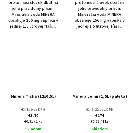
preto musí človek dbať na
preto musí človek dbať na
jeho pravidelný prísun.
jeho pravidelný prísun.
Minerálna voda MINERA
Minerálna voda MINERA
obsahuje 256 mg vápnika v
obsahuje 256 mg vápnika v
jednej 1,5 litrovej fľaši....
jednej 1,5 litrovej fľaši....
Minera Tichá (12x0,5L)
Minera Jemná1,5L (paleta)
€3,11 bez DPH
€146,22 bez DPH
€3,70
€174
Jednotková
Jednotková
€0,31 / 1 ks
€0,35 / 1 ks
cena:
cena:
Skladom
Skladom