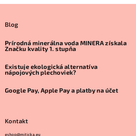
v
Z
l
á
á
p
Blog
d
a
ä
c
t
Prírodná minerálna voda MINERA získala
i
Značku kvality 1. stupňa
i
e
e
p
r
Existuje ekologická alternatíva
nápojových plechoviek?
v
k
y
Google Pay, Apple Pay a platby na účet
v
ý
p
i
Kontakt
s
u
eshop
@
miticka.eu