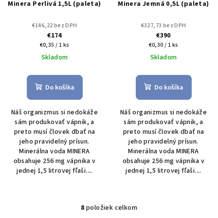
Minera Perlivá 1,5L (paleta)
Minera Jemná 0,5L (paleta)
€146,22 bez DPH
€327,73 bez DPH
€174
€390
Jednotková
Jednotková
€0,35 / 1 ks
€0,30 / 1 ks
cena:
cena:
Skladom
Skladom
Do košíka
Do košíka
Náš organizmus si nedokáže
Náš organizmus si nedokáže
sám produkovať vápnik, a
sám produkovať vápnik, a
preto musí človek dbať na
preto musí človek dbať na
jeho pravidelný prísun.
jeho pravidelný prísun.
Minerálna voda MINERA
Minerálna voda MINERA
obsahuje 256 mg vápnika v
obsahuje 256 mg vápnika v
jednej 1,5 litrovej fľaši....
jednej 1,5 litrovej fľaši....
8
položiek celkom
O