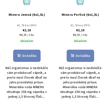
s
d
p
u
r
Minera Jemná (6x1,5L)
Minera Perlivá (6x1,5L)
k
o
t
d
€1,76 bez DPH
€1,76 bez DPH
o
€2,10
€2,10
u
Jednotková
Jednotková
v
€0,35 / 1 ks
€0,35 / 1 ks
k
cena:
cena:
Skladom
Skladom
t
o
Do košíka
Do košíka
v
Náš organizmus si nedokáže
Náš organizmus si nedokáže
sám produkovať vápnik, a
sám produkovať vápnik, a
preto musí človek dbať na
preto musí človek dbať na
jeho pravidelný prísun.
jeho pravidelný prísun.
Minerálna voda MINERA
Minerálna voda MINERA
obsahuje 256 mg vápnika v
obsahuje 256 mg vápnika v
jednej 1,5 litrovej fľaši....
jednej 1,5 litrovej fľaši....