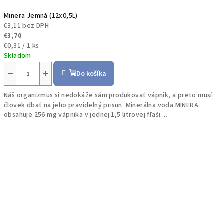
Minera Jemná (12x0,5L)
€3,11 bez DPH
€3,70
Jednotková
€0,31 / 1 ks
cena:
Skladom
−
+
Do košíka
Náš organizmus si nedokáže sám produkovať vápnik, a preto musí
človek dbať na jeho pravidelný prísun. Minerálna voda MINERA
obsahuje 256 mg vápnika v jednej 1,5 litrovej fľaši....