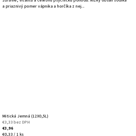
zdravie, vitalitu a celkovú psychickú pohodu. Nízky obsah sodíka
a priaznivý pomer vápnika a horčíka z nej...
Mitická Jemná (12X0,5L)
€3,33 bez DPH
€3,96
Jednotková
€0,33 / 1 ks