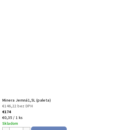
Minera Jemná1,5L (paleta)
€146,22 bez DPH
€174
Jednotková
€0,35 / 1 ks
cena:
Skladom