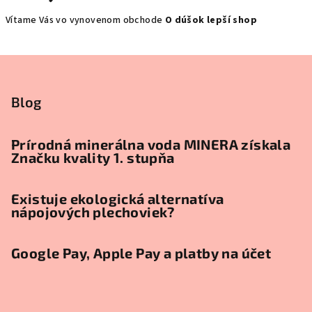
Vítame Vás vo vynovenom obchode
O dúšok lepší shop
Z
á
p
Blog
ä
t
Prírodná minerálna voda MINERA získala
Značku kvality 1. stupňa
i
e
Existuje ekologická alternatíva
nápojových plechoviek?
Google Pay, Apple Pay a platby na účet