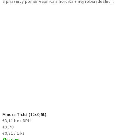
a priaznivý pomer vápnika a horčíka z nej robia ideálnu...
Minera Tichá (12x0,5L)
€3,11 bez DPH
€3,70
Jednotková
€0,31 / 1 ks
cena:
Skladom