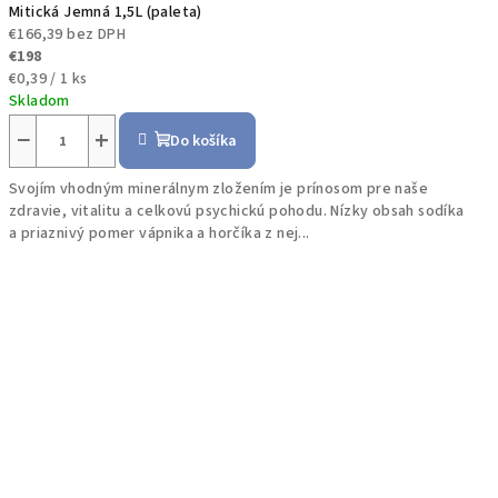
Mitická Jemná 1,5L (paleta)
€166,39 bez DPH
€198
Jednotková
€0,39 / 1 ks
cena:
Skladom
−
+
Do košíka
Svojím vhodným minerálnym zložením je prínosom pre naše
zdravie, vitalitu a celkovú psychickú pohodu. Nízky obsah sodíka
a priaznivý pomer vápnika a horčíka z nej...