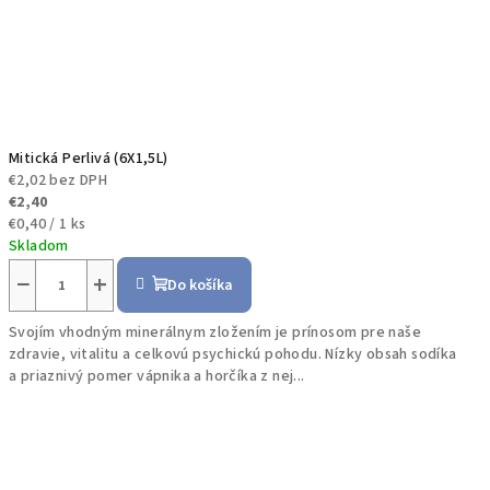
Mitická Perlivá (6X1,5L)
€2,02 bez DPH
€2,40
Jednotková
€0,40 / 1 ks
cena:
Skladom
−
+
Do košíka
Svojím vhodným minerálnym zložením je prínosom pre naše
zdravie, vitalitu a celkovú psychickú pohodu. Nízky obsah sodíka
a priaznivý pomer vápnika a horčíka z nej...