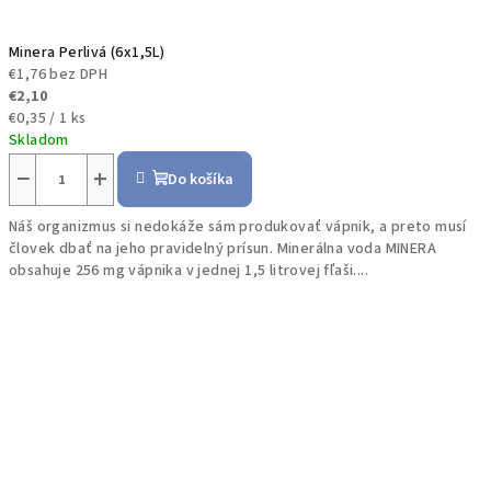
Minera Perlivá (6x1,5L)
€1,76 bez DPH
€2,10
Jednotková
€0,35 / 1 ks
cena:
Skladom
−
+
Do košíka
Náš organizmus si nedokáže sám produkovať vápnik, a preto musí
človek dbať na jeho pravidelný prísun. Minerálna voda MINERA
obsahuje 256 mg vápnika v jednej 1,5 litrovej fľaši....