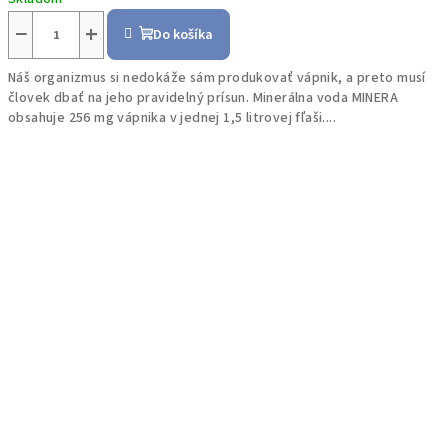
−
+
Do košíka
Náš organizmus si nedokáže sám produkovať vápnik, a preto musí
človek dbať na jeho pravidelný prísun. Minerálna voda MINERA
obsahuje 256 mg vápnika v jednej 1,5 litrovej fľaši....