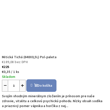
Mitická Tichá (648X0,5L) Pol-paleta
€189,08 bez DPH
€225
Jednotková
€0,35 / 1 ks
cena:
Skladom
−
+
Do košíka
Svojím vhodným minerálnym zložením je prínosom pre naše
zdravie, vitalitu a celkovú psychickú pohodu. Nízky obsah sodíka
a priaznivý pomer vápnika a horčíka z nej...