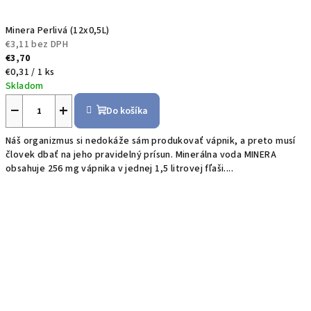
š
o
Minera Perlivá (12x0,5L)
€3,11 bez DPH
m
€3,70
Jednotková
€0,31 / 1 ks
o
cena:
Skladom
b
−
+
Do košíka
c
Náš organizmus si nedokáže sám produkovať vápnik, a preto musí
človek dbať na jeho pravidelný prísun. Minerálna voda MINERA
h
obsahuje 256 mg vápnika v jednej 1,5 litrovej fľaši....
o
d
e