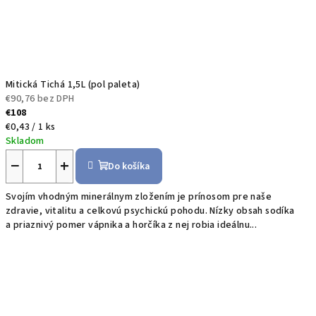
Mitická Tichá 1,5L (pol paleta)
€90,76 bez DPH
€108
Jednotková
€0,43 / 1 ks
cena:
Skladom
−
+
Do košíka
Svojím vhodným minerálnym zložením je prínosom pre naše
zdravie, vitalitu a celkovú psychickú pohodu. Nízky obsah sodíka
a priaznivý pomer vápnika a horčíka z nej robia ideálnu...