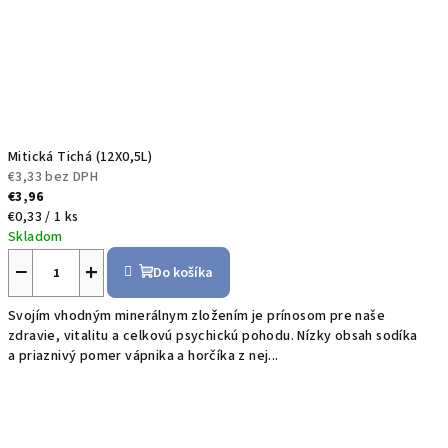
Mitická Tichá (12X0,5L)
€3,33 bez DPH
€3,96
Jednotková
€0,33 / 1 ks
cena:
Skladom
−
+
Do košíka
Svojím vhodným minerálnym zložením je prínosom pre naše
zdravie, vitalitu a celkovú psychickú pohodu. Nízky obsah sodíka
a priaznivý pomer vápnika a horčíka z nej...