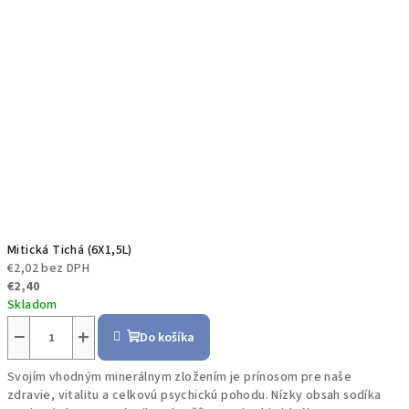
Mitická Tichá (6X1,5L)
€2,02 bez DPH
€2,40
Skladom
−
+
Do košíka
Svojím vhodným minerálnym zložením je prínosom pre naše
zdravie, vitalitu a celkovú psychickú pohodu. Nízky obsah sodíka