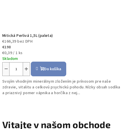
Mitická Perlivá 1,5L (paleta)
€166,39 bez DPH
€198
Jednotková
€0,39 / 1 ks
cena:
Skladom
−
+
Do košíka
Svojím vhodným minerálnym zložením je prínosom pre naše
zdravie, vitalitu a celkovú psychickú pohodu. Nízky obsah sodíka
a priaznivý pomer vápnika a horčíka z nej...
Vitajte v našom obchode