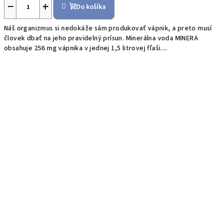
−
+
Do košíka
Náš organizmus si nedokáže sám produkovať vápnik, a preto musí
človek dbať na jeho pravidelný prísun. Minerálna voda MINERA
obsahuje 256 mg vápnika v jednej 1,5 litrovej fľaši....