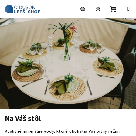
Prejsť
na
obsah
Nákupn
Hľadať
Prihlásenie
košík
Na Váš stôl
Kvalitné minerálne vody, ktoré obohatia Váš pitný režim