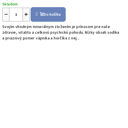
cena:
Skladom
−
+
Do košíka
Svojím vhodným minerálnym zložením je prínosom pre naše
zdravie, vitalitu a celkovú psychickú pohodu. Nízky obsah sodíka
a priaznivý pomer vápnika a horčíka z nej...