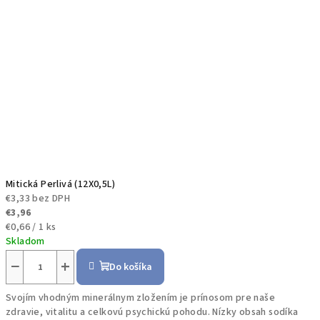
Mitická Perlivá (12X0,5L)
€3,33 bez DPH
€3,96
Jednotková
€0,66 / 1 ks
cena:
Skladom
−
+
Do košíka
Svojím vhodným minerálnym zložením je prínosom pre naše
zdravie, vitalitu a celkovú psychickú pohodu. Nízky obsah sodíka