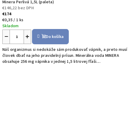
Minera Perlivá 1,5L (paleta)
€146,22 bez DPH
€174
Jednotková
€0,35 / 1 ks
cena:
Skladom
−
+
Do košíka
Náš organizmus si nedokáže sám produkovať vápnik, a preto musí
človek dbať na jeho pravidelný prísun. Minerálna voda MINERA
obsahuje 256 mg vápnika v jednej 1,5 litrovej fľaši....