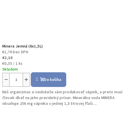
Minera Jemná (6x1,5L)
€1,76 bez DPH
€2,10
Jednotková
€0,35 / 1 ks
cena:
Skladom
−
+
Do košíka
Náš organizmus si nedokáže sám produkovať vápnik, a preto musí
človek dbať na jeho pravidelný prísun. Minerálna voda MINERA
obsahuje 256 mg vápnika v jednej 1,5 litrovej fľaši....