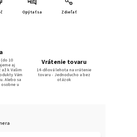
ač
Opýtať sa
Zdieľať
a
 (do 10
Vrátenie tovaru
ujeme aj
R až k Vašim
14-dňová lehota na vrátenie
rodukty Vám
tovaru - Jednoducho a bez
u. Alebo sa
otázok
r osobne u
nera