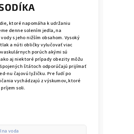
SODÍKA
edie, ktoré napomáha k udržaniu
meme denne solením jedla, na
 vody s jeho nižším obsahom. Vysoký
tlak a núti obličky vylučovať viac
iovaskulárnych porúch akými sú
vnako aj niektoré prípady obezity môžu
 Spojených štátoch odporúčajú prijímať
ed-nu čajovú lyžičku. Pre ľudí po
rúčania vychádzajú z výskumov, ktoré
príjem soli.
lna voda