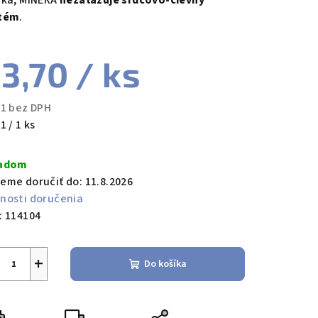
íka, MINERA
nezaťažuje srdcovo-cievny
tém
.
3,70
/ ks
11 bez DPH
notková
1 / 1 ks
a:
ladom
eme doručiť do:
11.8.2026
nosti doručenia
:
114104
+
Do košíka