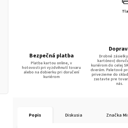
Tl
Doprav
Bezpečná platba
Drobné zásielky
kartónov) doruč
Platba kartou online, v
kuriérom do celej S
hotovosti pri vyzdvihnutí tovaru
dverám. Paletové p
alebo na dobierku pri doručení
privezieme do sklad
kuriérom
zastavte pre tova
nás.
Popis
Diskusia
Značka
Mi