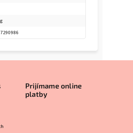
kg
07290986
s
Prijímame online
platby
ch