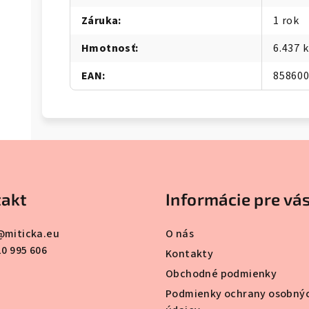
Záruka
:
1 rok
Hmotnosť
:
6.437 
EAN
:
85860
akt
Informácie pre vá
@
miticka.eu
O nás
10 995 606
Kontakty
Obchodné podmienky
Podmienky ochrany osobný