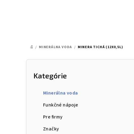
Prejsť
na
obsah
/
MINERÁLNA VODA
/
MINERA TICHÁ (12X0,5L)
DOMOV
B
o
Kategórie
Preskočiť
kategórie
č
Minerálna voda
n
Funkčné nápoje
ý
Pre firmy
p
Značky
a