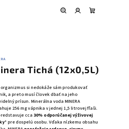
Hľadať
Prihlásenie
Nákupný
košík
ERA
inera Tichá (12x0,5L)
 organizmus si nedokáže sám produkovať
nik, a preto musí človek dbať na jeho
videlný prísun. Minerálna voda MINERA
huje 256 mg vápnika v jednej 1,5 litrovej fľaši.
predstavuje cca
30% odporúčanej výživovej
ky
* pre dospelú osobu. Vďaka nízkemu obsahu