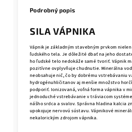
Podrobný popis
SILA VÁPNIKA
Vápnik je základným stavebným prvkom nielen k
ľudského tela. Je dôležité dbať na jeho dosta
ho ľudské telo nedokáže samé tvoriť. Vápnik m
pozitívne ovplyvňuje chudnutie. Minerálna vo
neobsahuje nič, čo by dobrému vstrebávaniu v
hydrogénuhličitanov aj menšie množstvo horčí
podporiť. Ionizovaná, voľná forma vápnika v mi
jednoduché vstrebávanie v tráviacom systéme.
nášho srdca a svalov. Správna hladina kalcia zn
upokojuje nervovú sústavu. Vápnikové minerá
nekalorickým zdrojom vápnika.