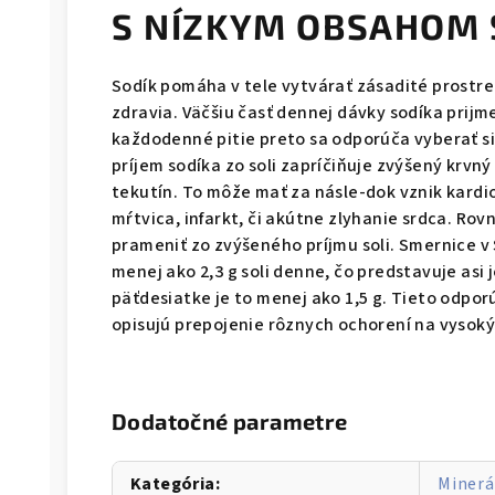
S NÍZKYM OBSAHOM 
Sodík pomáha v tele vytvárať zásadité prostr
zdravia. Väčšiu časť dennej dávky sodíka prij
každodenné pitie preto sa odporúča vyberať si
príjem sodíka zo soli zapríčiňuje zvýšený krvný 
tekutín. To môže mať za násle-dok vznik kard
mŕtvica, infarkt, či akútne zlyhanie srdca. Ro
prameniť zo zvýšeného príjmu soli. Smernice v
menej ako 2,3 g soli denne, čo predstavuje asi j
päťdesiatke je to menej ako 1,5 g. Tieto odpo
opisujú prepojenie rôznych ochorení na vysoký 
Dodatočné parametre
Kategória
:
Minerá