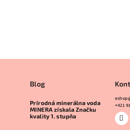
Z
á
Blog
Kont
p
ä
eshop
Prírodná minerálna voda
+421 9
t
MINERA získala Značku
kvality 1. stupňa
i