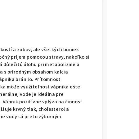
ostí a zubov, ale všetkých buniek
točný príjem pomocou stravy, nakoľko si
á dôležitú úlohu pri metabolizme a
da s prírodným obsahom kalcia
ápnika bránilo. Prítomnosť
ka môže využiteľnosť vápnika ešte
nerálnej vode je ideálna pre
 Vápnik pozitívne vplýva na činnosť
ižuje krvný tlak, cholesterol a
lne vody sú preto výborným