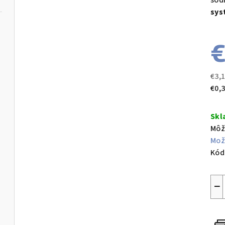
sod
sys
€
€3,
Jed
€0,3
cen
Sk
Môž
Mož
Kód
−