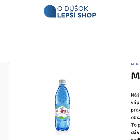
MIN
M
Náš
váp
pra
obsa
To 
dáv