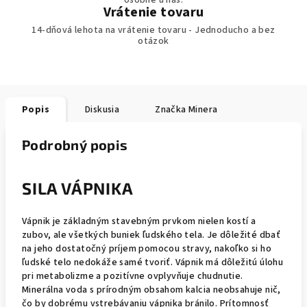
osobne u nás.
Vrátenie tovaru
14-dňová lehota na vrátenie tovaru - Jednoducho a bez
otázok
Popis
Diskusia
Značka
Minera
Podrobný popis
SILA VÁPNIKA
Vápnik je základným stavebným prvkom nielen kostí a
zubov, ale všetkých buniek ľudského tela. Je dôležité dbať
na jeho dostatočný príjem pomocou stravy, nakoľko si ho
ľudské telo nedokáže samé tvoriť. Vápnik má dôležitú úlohu
pri metabolizme a pozitívne ovplyvňuje chudnutie.
Minerálna voda s prírodným obsahom kalcia neobsahuje nič,
čo by dobrému vstrebávaniu vápnika bránilo. Prítomnosť