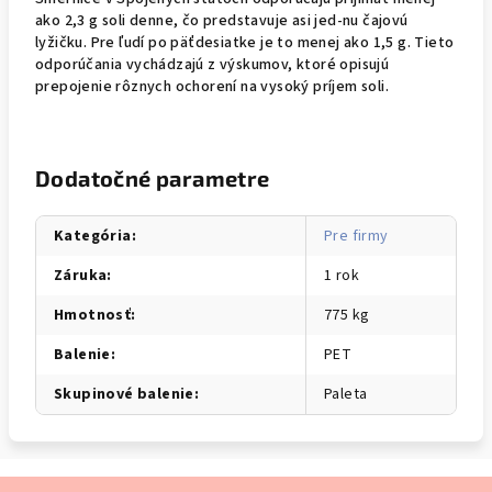
ako 2,3 g soli denne, čo predstavuje asi jed-nu čajovú
lyžičku. Pre ľudí po päťdesiatke je to menej ako 1,5 g. Tieto
odporúčania vychádzajú z výskumov, ktoré opisujú
prepojenie rôznych ochorení na vysoký príjem soli.
Dodatočné parametre
Kategória
:
Pre firmy
Záruka
:
1 rok
Hmotnosť
:
775 kg
Balenie
:
PET
Skupinové balenie
:
Paleta
Z