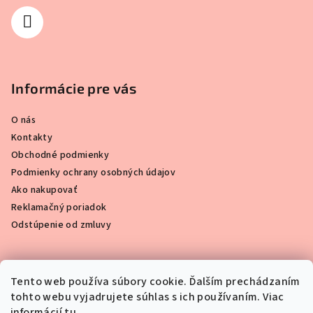
Informácie pre vás
O nás
Kontakty
Obchodné podmienky
Podmienky ochrany osobných údajov
Ako nakupovať
Reklamačný poriadok
Odstúpenie od zmluvy
Tento web používa súbory cookie. Ďalším prechádzaním
Prijímame online platby
tohto webu vyjadrujete súhlas s ich používaním. Viac
informácií
tu
.