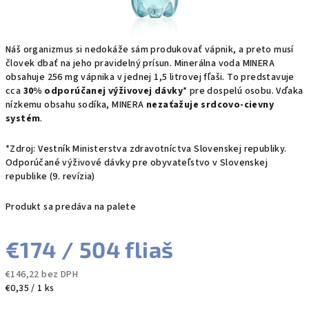
Náš organizmus si nedokáže sám produkovať vápnik, a preto musí
človek dbať na jeho pravidelný prísun. Minerálna voda MINERA
obsahuje 256 mg vápnika v jednej 1,5 litrovej fľaši. To predstavuje
cca
30% odporúčanej výživovej dávky
* pre dospelú osobu. Vďaka
nízkemu obsahu sodíka, MINERA
nezaťažuje srdcovo-cievny
systém
.
*Zdroj: Vestník Ministerstva zdravotníctva Slovenskej republiky.
Odporúčané výživové dávky pre obyvateľstvo v Slovenskej
republike (9. revízia)
Produkt sa predáva na palete
€174
/ 504 fliaš
€146,22 bez DPH
Jednotková
€0,35 / 1 ks
cena: