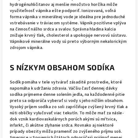
hydrogénuhličitanov aj menšie množstvo horčíka môže
využiteľnosť vápnika ešte podporiť. Ionizovaná, voľná
forma vápnika v minerálnej vode je ideálna pre jednoduché
vstrebávanie v tráviacom systéme. Vápnik pozitívne vplýva
na činnosť nášho srdca a svalov. Správna hladina kalcia
znižuje krvný tlak, cholesterol a upokojuje nervovú sústavu.
Vápnikové minerálne vody sú preto výborným nekalorickým
zdrojom vápnika.
S NÍZKYM OBSAHOM SODÍKA
Sodík pomáha v tele vytvárať zásadité prostredie, ktoré
napomáha k udržaniu zdravia. Väčšiu časť dennej dávky
sodíka prijmeme denne solením jedla, na každodenné pitie
preto sa odporúča vyberať si vody s jeho nižším obsahom.
Vysoký príjem sodíka zo soli zapríčiňuje zvýšený krvný tlak a
núti obličky vylučovať viac tekutín. To môže mať za násle-
dok vznik kardiovaskulárnych porúch akými sú mŕtvica,
infarkt, či akútne zlyhanie srdca. Rovnako aj niektoré
prípady obezity môžu prameniť zo zvýšeného príjmu soli.
Smernice v Spojených štátoch odporúčajú prijímať menej