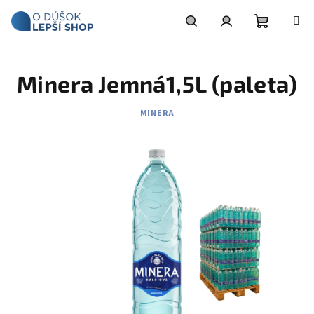
Prejsť
na
obsah
Nákupn
Hľadať
Prihlásenie
Minera Jemná1,5L (paleta)
košík
MINERA