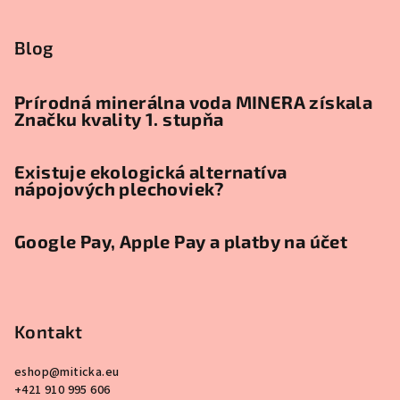
á
p
Blog
ä
t
Prírodná minerálna voda MINERA získala
Značku kvality 1. stupňa
i
e
Existuje ekologická alternatíva
nápojových plechoviek?
Google Pay, Apple Pay a platby na účet
Kontakt
eshop
@
miticka.eu
+421 910 995 606