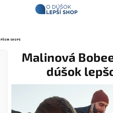
EPŠOM SHOPE
Malinová Bobee
dúšok lepš