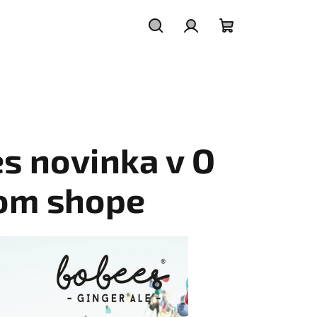
Hľadať
Prihlásenie
Nákupný
košík
s novinka v O
om shope