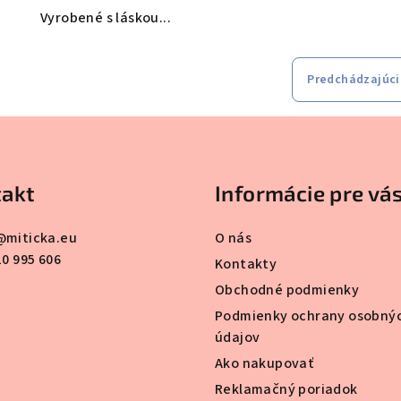
Vyrobené s láskou...
Predchádzajúci
akt
Informácie pre vá
@
miticka.eu
O nás
10 995 606
Kontakty
Obchodné podmienky
Podmienky ochrany osobný
údajov
Ako nakupovať
Reklamačný poriadok