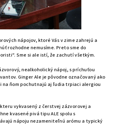
rových nápojov, ktoré Vás v zime zahrejú a
enúť rozhodne nemusíme. Preto sme do
risti“. Sme si ale istí, že zachutí všetkým.
ázvorový, nealkoholický nápoj, s príchuťou
ervantov. Ginger Ale je pôvodne označovaný ako
 na ňom pochutnajú aj ľudia trpiaci alergiou
kteru vykvasený z čerstvej zázvorovej a
chne kvasené pivá tipu ALE spolu s
dávajú nápoju nezameniteľnú arómu a typický