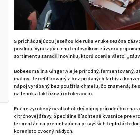
S prichádzajúcou jeseňou ide ruka v ruke sezóna zázvo
posilnia. Vynikajúcu chuť milovníkom zázvoru pripom
sortimentu zaradili novinku, ktorú ocenia všetci „zázvo
Bobees malina Ginger Ale je prírodný, fermentovaný, z
maliny. Je nefiltrovaný a bez pridaných farbív a konz
nápoj vyrábaný bez použitia chmeľu, čo znamená, že si
na lepok a laktózovú intoleranciu.
Ručne vyrobený nealkoholický nápoj prírodného chara
citrónovej šťavy. Špeciálne šľachtené kvasnice pre vr
fermentáciou prebiehajúcou pri vyšších teplotách do
korenisto ovocný nádych.