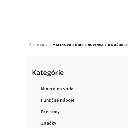
Prejsť
na
obsah
/
BLOG
/
MALINOVÁ BOBEES NOVINKA V O DÚŠOK L
DOMOV
B
o
Kategórie
Preskočiť
kategórie
č
Minerálna voda
n
Funkčné nápoje
ý
Pre firmy
p
Značky
a