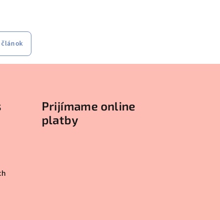
 článok
s
Prijímame online
platby
ch