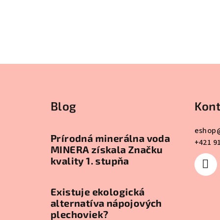
Z
á
Blog
Kont
p
ä
eshop
Prírodná minerálna voda
+421 9
t
MINERA získala Značku
kvality 1. stupňa
i
e
Existuje ekologická
alternatíva nápojových
plechoviek?